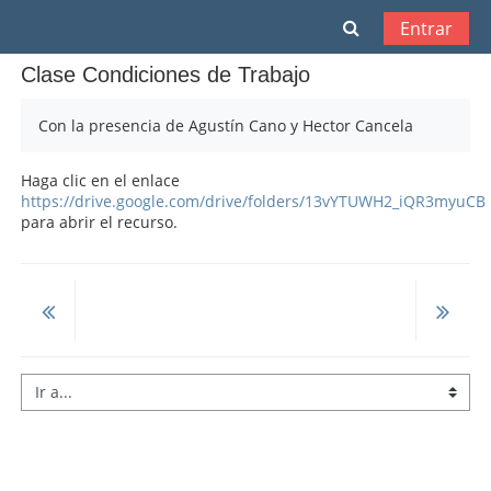
Salta al contenido principal
Selector de bú
Entrar
Clase Condiciones de Trabajo
Con la presencia de Agustín Cano y Hector Cancela
Haga clic en el enlace
https://drive.google.com/drive/folders/13vYTUWH2_iQR3myuC
para abrir el recurso.
Ir a...