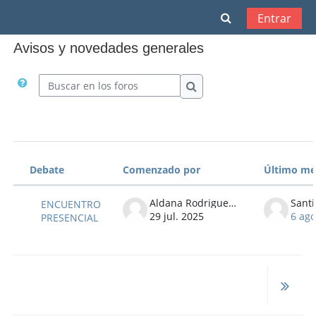
Salta al contenido principal
Selector de bú
Entrar
Avisos y novedades generales
Buscar en los foros
Buscar en los foros
Debate
Comenzado por
Último me
Estado
Mostrando 1 de 1 discusiones
Aldana Rodriguez Golisano
ENCUENTRO
29 jul. 2025
6 ago
PRESENCIAL